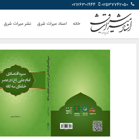
02126301944
02537742050
خانه
اسناد میراث شرق
نشر میراث شرق