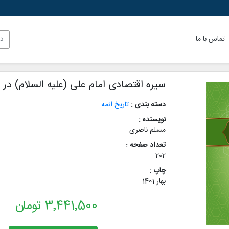
تماس با ما
سیره اقتصادی امام علی (علیه السلام) در
دسته بندی :
تاریخ ائمه
نویسنده :
مسلم ناصری
تعداد صفحه :
202
چاپ :
بهار 1401
3٬441٬500 تومان