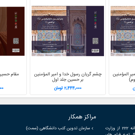
یر المؤمنین
چشم گریان رسول خدا و امیر المؤمنین
مقام حسین 
م)
بر حسین جلد اول
2٬444٬000 تومان
000
مراکز همکار
موضوع فعالیت های مؤسسه بین المللی اسناد میراث شرق با شماره پروانه 222 از وزارت
سازمان تدوین کتب دانشگاهی (سمت)
فرهنگ و ارشاد اسلامی و بر اساس اساسنامه ثبت شده به شماره 44549: تهیه فیلم های