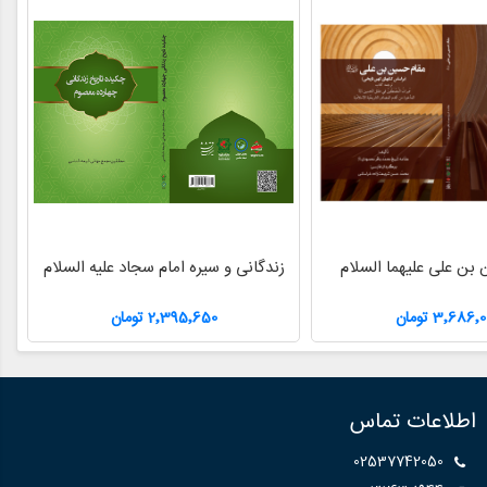
بن علی علیهما السلام
زندگانی و سیره امام سجاد علیه السلام
3٬686٬ تومان
2٬395٬650 تومان
اطلاعات تماس
02537742050