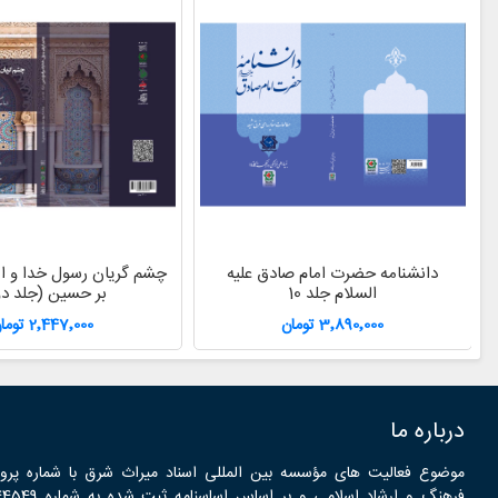
دانشنامه حضرت امام صادق علیه
چشم گریان رسول خدا و ام
السلام جلد 10
بر حسین (جلد دو
3٬890٬000 تومان
2٬447٬000 تومان
درباره ما