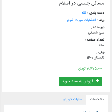
مسائل جنسی در اسلام
دسته بندی :
فقه
برند :
انتشارات میراث شرق
نویسنده :
علی شعبانی
تعداد صفحه :
250
چاپ :
تابستان 1401
3٬475٬000 تومان
افزودن به سبد خرید
مشخصات
نظرات کاربران