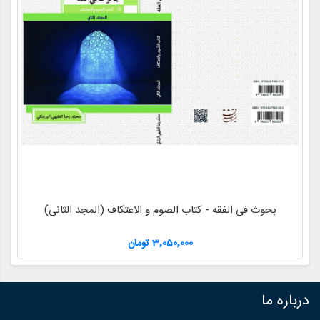
بحوث فی الفقه - کتاب الصوم و الاعتکاف (المجد الثانی)
3٬050٬000 تومان
درباره ما