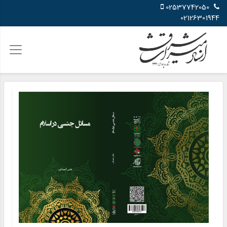
02537742050
02126301944