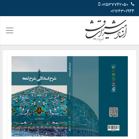
02537742050
02126301944