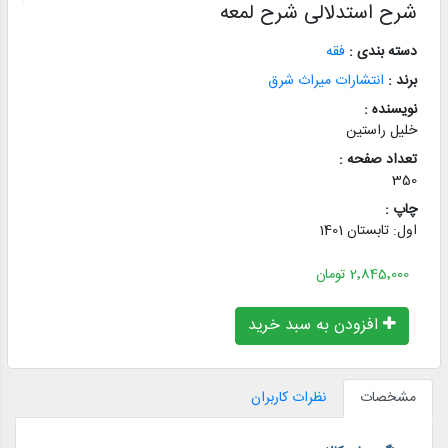
شرح استدلالی شرح لمعه
دسته بندی :
فقه
برند :
انتشارات میراث شرق
نویسنده :
خلیل راستین
تعداد صفحه :
350
چاپ :
اول: تابستان 1401
2٬845٬000 تومان
افزودن به سبد خرید
مشخصات
نظرات کاربران