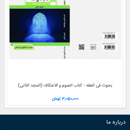
بحوث فی الفقه - کتاب الصوم و الاعتکاف (المجد الثانی)
3٬050٬000 تومان
درباره ما