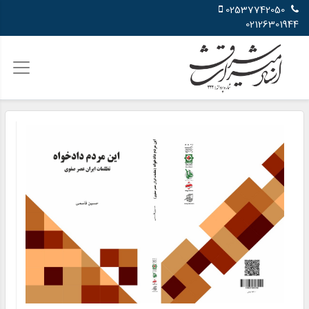
02537742050
02126301944