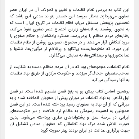
این
کتاب
به
بررسی
نظام تظلمات
و تغییر و تحولات آن
در ایران عصر
صفوی
می‌
پردازد
.
به‌
نظر می
رسد
این
جستار
بتواند مدعی این باشد که
نخستی
ن پژوهش مستقل درباب نظام تظلمات در تاریخ ایران است که
به نحوی روشمند به لایه‌های زیرین اجتماع عصر صفوی نفوذ می‌کند،
رفتارهای مردم متظلم را برمی‌رسد، عملکرد پادشاهان و حکام صفوی را
مورد کنکاش قرار می‌دهد و در
مجموع
،
تصویری روشن از
نظام تظلمات
این دوره
،
که منظومه‌ایست پرتکاپو و پرتلاطم از درگیری‌
ها، تنش
ها و
عدالت‌
ورزی
ها و بی
عدالتی‌
ها، به نمایش می‌گذارد.
نظام
تظلمات
، مجموعه‌
ای
بود
که در آن مردم متظلم دست به شکایت از
صاحب‌
منصبان اجحاف‌گر می
زدند و حکومت
مرکزی از طریق نهاد تظلمات
به آن
ها رسیدگی می‌
کرد
.
برهمین اساس
کتاب
پیش رو
به
پنج فصل
تقسیم شده است
: در فصل
اول نگاهی به نهاد تظلمات در دوران پیش از صفویان انداخته شده و به
میراثی که از آن نهاد به صفویان رسید پرداخته شده است. در این فصل
همچنین
به اهمیت رسیدگی به مظالم نزد خلافت و نیز حکومت‌
های
ایرانی در عرصۀ عمل و پشتوانه‌
های نظری پرداخته می‌
شود. بدین
صورت تلاش شده درک
نهاد تظلماتی که صفویان مدعی تشکیل آن
جهت برقراری عدالت در ایران بودند بهتر
صورت گیر
د.