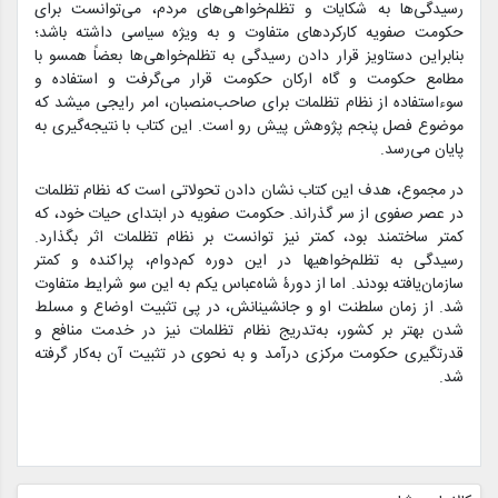
رسیدگی‌
ها به شکایات و تظلم‌
خواهی‌
های مردم، می‌
توانست برای
حکومت صفویه کارکردهای متفاوت و به
ویژه سیاسی داشته باشد
؛
بنابراین
دستاویز قرار دادن رسیدگی به تظلم‌
خواهی‌
ها بعضاً همسو با
مطامع حکومت و
گاه
ارکان حکومت قرار می‌
گرفت و استفاده و
سوءاستفاده از نظام تظلمات برای
صاحب‌
منصبان، امر رایجی می
شد که
موضوع فصل پنجم پژوهش پیش رو است. این کتاب با
نتیجه‌
گیری
به
پایان می‌
رسد.
در مجموع، هدف این کتاب نشان دادن تحولاتی
است
که نظام تظلمات
در عصر صفوی از سر گذراند.
حکومت صفویه در ابتدای حیات خود
،
که
کمتر ساختمند بود، کمتر نیز توانست بر نظام تظلمات اثر بگذارد.
رسیدگی به تظلم‌
خواهی
ها در این دوره کم‌
دوام، پراکنده و کمتر
سازمان‌
یافته بودند. اما از دورۀ شاه‌
عباس یکم به این سو شرایط متفاوت
شد. از زمان سلطنت او و جانشینانش، در پی تثبیت اوضاع و مسلط
شدن بهتر بر کشور، به
تدریج نظام تظلمات نیز در خدمت منافع و
قدرت
گیری حکومت مرکزی درآمد و به نحوی در تثبیت آن به
کار گرفته
شد.