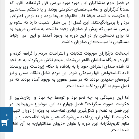
در فصل دوم متشاکیان این دوره مورد بررسی قرار گرفته‌
اند
. آنان
،
که
عمدتاً کارگزاران و صاحب‌
منصبان حکومتی بودند و یا دست
کم علقه‌
هایی
با حکومت داشتند
،
جرقۀ
آغاز تظلم‌
خواهی‌
ها
بوده
و به نوعی اعتراض
مردم را برمی‌
انگیختند. این فصل از این منظر اهمیت دارد که علاوه
بر
بررسی مناصبی که پیش از صفویان وجود داشت، به مناصبی می‌
پردازد
که برای نخستین
بار در این دوره به
وجود آمدند و این
امر
، ارتباط
مستقیمی با سیاست‌
های صفویان داشت
.
اجحافات کارگزاران
موجب
ات
شکای
ا
ت و اعتراض
ات
مردم
را فراهم کرده
و
آنان در جایگاه متظلمان ظاهر می‌
شدند. مردم تلاش می‌
کردند به هر نح
و
که شده صدای
اعتراض
خود را به پادشاه
یا حکام زیردست وی برسانند
تا به تظلم‌
خواهی
آن
ها
رسیدگی شود.
این
مردم
شامل طبقات سنتی و نیز
گروه‌
ها
ی جدیدی بودند که در عصر صفوی به
وجود آمد
ه
بودند که
در
فصل سوم
به آنان
پرداخته شده است.
اما این رسیدگی به چه نحو بود و توسط چه نهاد و ارکان‌
های
ی از
حکومت صورت می
گرفت؟ فصل چهارم
به این موضوع می‌
پردازد.
در
این فصل به نضج و شکل‌
گیری
نهاد
ی
نظام‌
مند
،
به
ویژه
از دوران تثبیت
0
حکومت تا اواخر آن
،
پرداخته می‌
شود که همان «نهاد تظلمات»
بود و در
منابع تاریخ‌نگارانۀ این دوره با عنوان «دیوان عدالت
بنیان» به آن اشاره
شده است
.