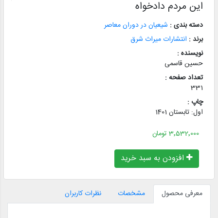
این مردم دادخواه
دسته بندی :
شیعیان در دوران معاصر
برند :
انتشارات میراث شرق
نویسنده :
حسین قاسمی
تعداد صفحه :
331
چاپ :
اول: تابستان 1401
3٬532٬000 تومان
افزودن به سبد خرید
معرفی محصول
مشخصات
نظرات کاربران