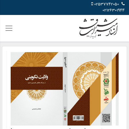
02537742050
02126301944