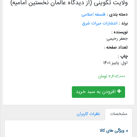
ولایت تکوینی (از دیدگاه عالمان نخستین امامیه)
دسته بندی :
فلسفه اسلامی
برند :
انتشارات میراث شرق
نویسنده :
جعفر رحیمی
تعداد صفحه :
چاپ :
اول: پاییز 1401
2٬602٬000 تومان
افزودن به سبد خرید
مشخصات
نظرات کاربران
ویژگی های کالا