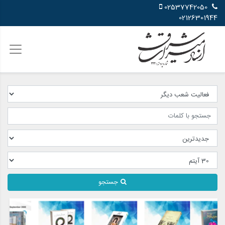
02537742050
02126301944
جستجو