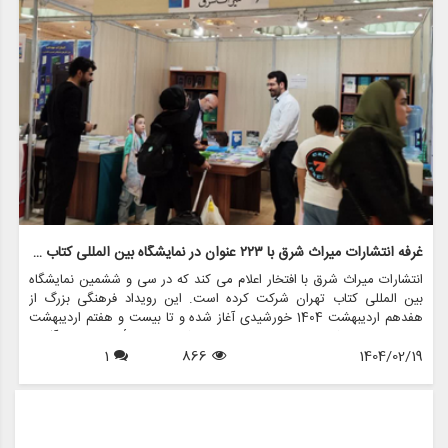
غرفه انتشارات میراث شرق با ۲۲۳ عنوان در نمایشگاه بین المللی کتاب تهران
انتشارات میراث شرق با افتخار اعلام می کند که در سی و ششمین نمایشگاه
بین المللی کتاب تهران شرکت کرده است. این رویداد فرهنگی بزرگ از
هفدهم اردیبهشت 1404 خورشیدی آغاز شده و تا بیست و هفتم اردیبهشت
ادامه خواهد داشت و ما در این فرصت ارزشمند، با ارائهٔ جدیدترین آثار و
1404/02/19
866
1
محصولات خود در خدمت علاقه مندان به کتاب و فرهنگ هستیم. غرفه
انتشارات میراث شرق در بخش ناشران عمومی، راهرو 12، شماره 6 واقع شده
است. بازدیدکنندگان می توانند از نزدیک با آثار جدید ما آشنا شوند و از
تخفیف های ویژه نمایشگاه بهره مند گردند. ما با افتخار به انتشار کتاب هایی
با محتوای متنوع در زمینه های مختلف علوم انسانی دانشگاهی و حوزوی و