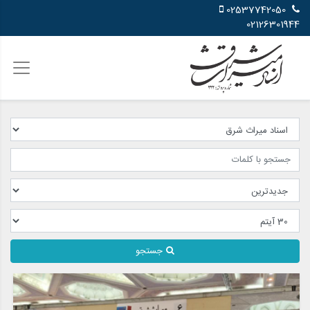
02537742050
02126301944
جستجو