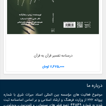
درسنامه تفسیر قرآن به قرآن
2٬675٬000 تومان
درباره ما
موضوع فعالیت های مؤسسه بین المللی اسناد میراث شرق با شماره
پروانه 222 از وزارت فرهنگ و ارشاد اسلامی و بر اساس اساسنامه ثبت
شده به شماره 44549: تهیه فیلم های سینمایی و تلویزیونی، ویدئویی،