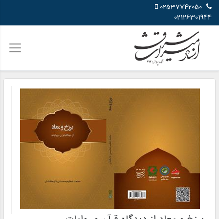
02537742050
02126301944