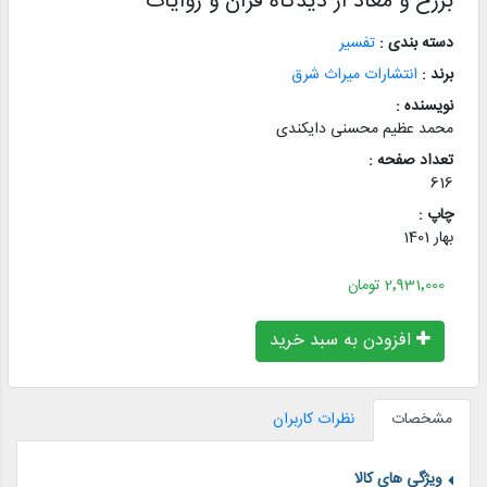
برزخ و معاد از دیدگاه قرآن و روایات
دسته بندی :
تفسیر
برند :
انتشارات میراث شرق
نویسنده :
محمد عظیم محسنی دایکندی
تعداد صفحه :
616
چاپ :
بهار 1401
2٬931٬000 تومان
افزودن به سبد خرید
مشخصات
نظرات کاربران
ویژگی های کالا