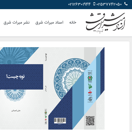
02126301944
02537742050
خانه
اسناد میراث شرق
نشر میراث شرق