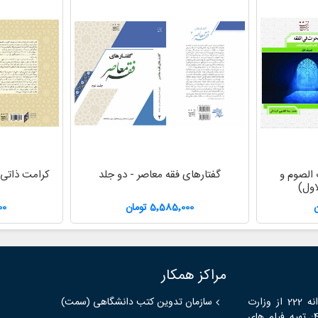
 الصوم و
گفتارهای فقه معاصر - دو جلد
کرامت ذاتی 
اول)
5٬585٬000 تومان
000
مراکز همکار
موضوع فعالیت های مؤسسه بین المللی اسناد میراث شرق با شماره پروانه 222 از وزارت
سازمان تدوین کتب دانشگاهی (سمت)
فرهنگ و ارشاد اسلامی و بر اساس اساسنامه ثبت شده به شماره 44549: تهیه فیلم های