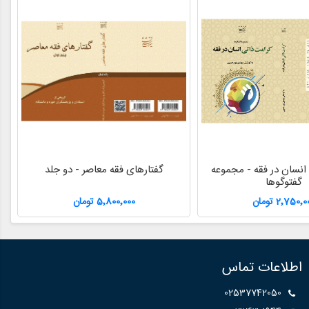
انسان در فقه - مجموعه
گفتارهای فقه معاصر - دو جلد
ا
گفتوگوها
2٬750٬ تومان
5٬800٬000 تومان
اطلاعات تماس
02537742050