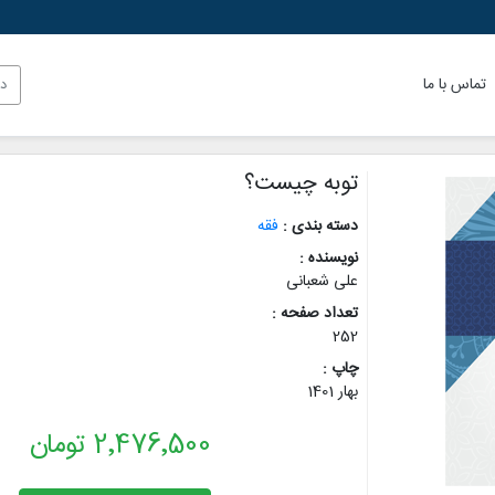
تماس با ما
توبه چیست؟
دسته بندی :
فقه
نویسنده :
علی شعبانی
تعداد صفحه :
252
چاپ :
بهار 1401
2٬476٬500 تومان